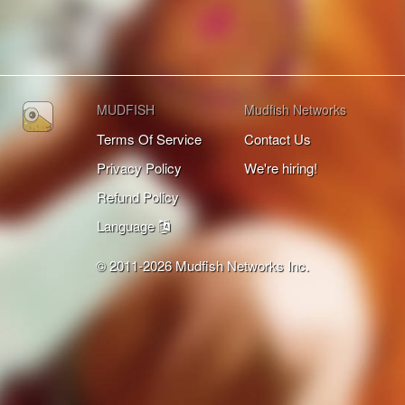
MUDFISH
Mudfish Networks
Terms Of Service
Contact Us
Privacy Policy
We're hiring!
Refund Policy
Language
© 2011-2026 Mudfish Networks Inc.