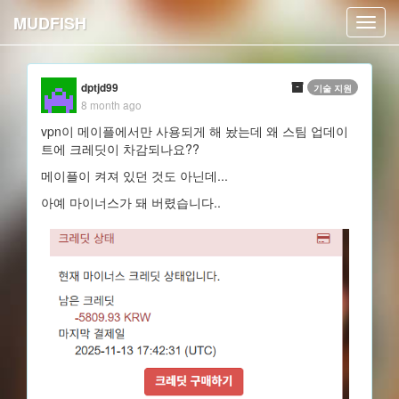
MUDFISH
Toggl
navig
dptjd99
기술 지원
8 month ago
vpn이 메이플에서만 사용되게 해 놨는데 왜 스팀 업데이
트에 크레딧이 차감되나요??
메이플이 켜져 있던 것도 아닌데...
아예 마이너스가 돼 버렸습니다..