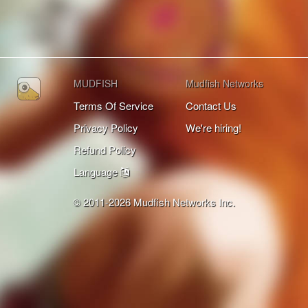
MUDFISH
Mudfish Networks
Terms Of Service
Contact Us
Privacy Policy
We're hiring!
Refund Policy
Language
© 2011-2026 Mudfish Networks Inc.